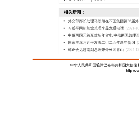
相关新闻：
外交部部长助理马朝旭在77国集团第36届
习近平同新加坡总理李显龙通电话
(2021-10
中俄两国元首互致新年贺电 中俄两国总理
国家主席习近平发表二〇二五年新年贺词
(
韩正会见越南副总理兼外长裴青山
(2024-12
中华人民共和国驻津巴布韦共和国大使馆 版权所有
http://