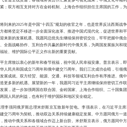
气管道全线贯通，各领域务实合作汇聚更多可视化成果；中俄文化年顺利
紧；双方相互支持对方在金砖机制、上海合作组织担任主席国的工作，为
将到来的2025年是中国“十四五”规划的收官之年，也是世界反法西斯战争
方都将坚定不移进一步全面深化改革、推进中国式现代化，促进世界和平
迎来新的发展机遇。我愿同总统先生继续保持密切交往，牢牢把握中俄合
、全面战略协作、互利合作共赢的新时代中俄关系，为两国发展振兴和现
福祉、维护国际公平正义作出新的重要贡献。
平主席致以衷心的新年和春节祝福，祝中国人民幸福安康。普京表示，即
华人民共和国成立75周年和俄中建交75周年。我们三次成功会晤，引领
发展成就。双方经贸、能源、交通、科技等领域互利合作有序推进。俄中
造更多新的机遇。展望新的一年，我愿同习近平主席继续保持密切工作联
发展，进一步加强两国在联合国、金砖国家、上海合作组织、二十国集团
两国人民的利益，也有利于维护国际和地区安全稳定。
总理李强同俄罗斯总理米舒斯京互致新年贺电。李强表示，在习近平主席
建交75周年为契机，推动双边关系持续健康稳定发展。中方愿同俄方一
，推动中俄关系和各领域合作迈上新台阶。米舒斯京表示，俄方愿同中方