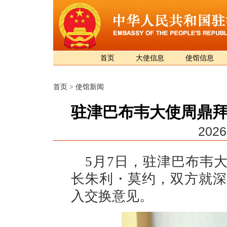
首页
大使信息
使馆信息
首页
>
使馆新闻
驻津巴布韦大使周鼎拜
2026
5月7日，驻津巴布韦
长朱利・莫约，双方就深
入交换意见。