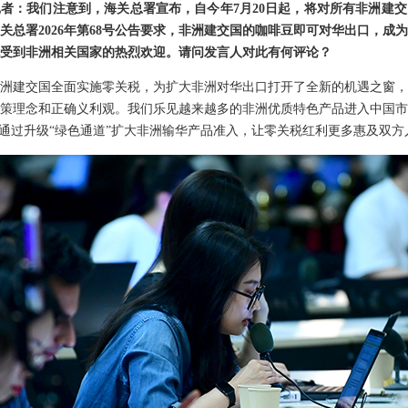
者：我们注意到，海关总署宣布，自今年7月20日起，将对所有非洲建
关总署2026年第68号公告要求，非洲建交国的咖啡豆即可对华出口，成
受到非洲相关国家的热烈欢迎。请问发言人对此有何评论？
非洲建交国全面实施零关税，为扩大非洲对华出口打开了全新的机遇之窗
策理念和正确义利观。我们乐见越来越多的非洲优质特色产品进入中国市
，通过升级“绿色通道”扩大非洲输华产品准入，让零关税红利更多惠及双方