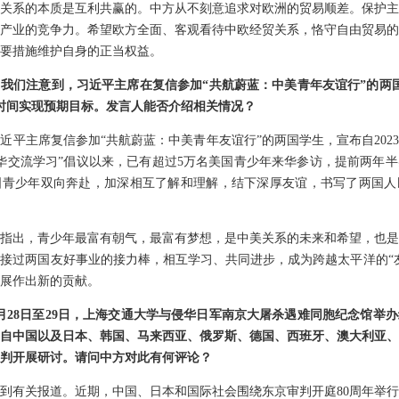
关系的本质是互利共赢的。中方从不刻意追求对欧洲的贸易顺差。保护主
产业的竞争力。希望欧方全面、客观看待中欧经贸关系，恪守自由贸易的
要措施维护自身的正当权益。
我们注意到，习近平主席在复信参加“共航蔚蓝：中美青年友谊行”的两国
时间实现预期目标。发言人能否介绍相关情况？
近平主席复信参加“共航蔚蓝：中美青年友谊行”的两国学生，宣布自2023年
华交流学习”倡议以来，已有超过5万名美国青少年来华参访，提前两年
国青少年双向奔赴，加深相互了解和理解，结下深厚友谊，书写了两国人
指出，青少年最富有朝气，最富有梦想，是中美关系的未来和希望，也是
接过两国友好事业的接力棒，相互学习、共同进步，成为跨越太平洋的“
展作出新的贡献。
月28日至29日，上海交通大学与侵华日军南京大屠杀遇难同胞纪念馆举办
自中国以及日本、韩国、马来西亚、俄罗斯、德国、西班牙、澳大利亚、
判开展研讨。请问中方对此有何评论？
到有关报道。近期，中国、日本和国际社会围绕东京审判开庭80周年举