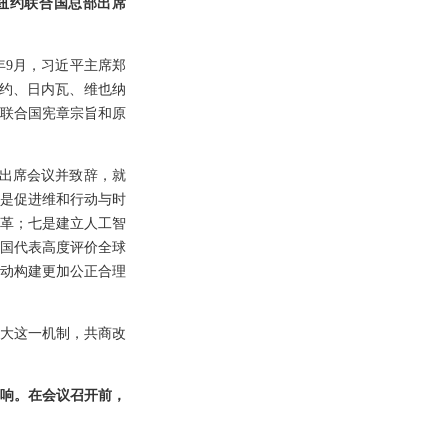
纽约联合国总部出席
9月，习近平主席郑
纽约、日内瓦、维也纳
联合国宪章宗旨和原
长出席会议并致辞，就
是促进维和行动与时
革；七是建立人工智
国代表高度评价全球
推动构建更加公正合理
壮大这一机制，共商改
响。在会议召开前，