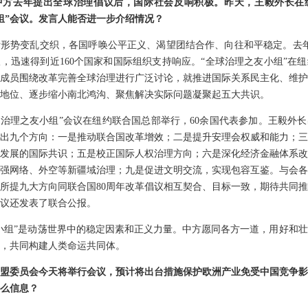
中方去年提出全球治理倡议后，国际社会反响积极。昨天，王毅外长在
组”会议。发言人能否进一步介绍情况？
形势变乱交织，各国呼唤公平正义、渴望团结合作、向往和平稳定。去年
，迅速得到近160个国家和国际组织支持响应。“全球治理之友小组”在
成员围绕改革完善全球治理进行广泛讨论，就推进国际关系民主化、维护
地位、逐步缩小南北鸿沟、聚焦解决实际问题凝聚起五大共识。
全球治理之友小组”会议在纽约联合国总部举行，60余国代表参加。王毅外
出九个方向：一是推动联合国改革增效；二是提升安理会权威和能力；三
发展的国际共识；五是校正国际人权治理方向；六是深化经济金融体系改
强网络、外空等新疆域治理；九是促进文明交流，实现包容互鉴。与会各
所提九大方向同联合国80周年改革倡议相互契合、目标一致，期待共同
议还发表了联合公报。
小组”是动荡世界中的稳定因素和正义力量。中方愿同各方一道，用好和
，共同构建人类命运共同体。
盟委员会今天将举行会议，预计将出台措施保护欧洲产业免受中国竞争影
么信息？