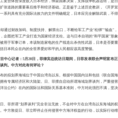
工复合体曾深度嵌入日本经济，绑架国家决策，支撑战争机器运转，是日
扩张道路的重要幕后推手和经济基础。正是鉴于上述历史教训，《开罗宣
一系列具有充分国际法效力的文件明确规定，日本应完全解除武装，不得
却通过财政加码、制度扶持、解禁出口，不断给军工产业“松绑”“输血”
，企图把军工产业打造为国家经济支柱。这与日本自诩的“和平国家”形
被用于军事订单，本该制造家电的生产线造出杀伤性武器，日本是否要重
括日本民众在内的全世界爱好和平的人民都应该高度警惕。
目中心记者：5月28日，菲律宾总统访日期间，日菲发表联合声明宣布
谈判。中方对此有何评论？
布的拟划界海域位于中国台湾岛以东。根据中国国内法和包括《联合国海
拥有专属经济区和大陆架。日、菲擅自启动所谓海域划界谈判，严重侵害
洋法公约》在内的国际法和国际关系基本准则，中方对此强烈不满，坚决
日、菲所谓“划界谈判”完全非法无效，不会对中方在台湾岛以东海域的
。中方敦促日、菲立即停止任何侵害中方海洋权益的行动，以实际行动维