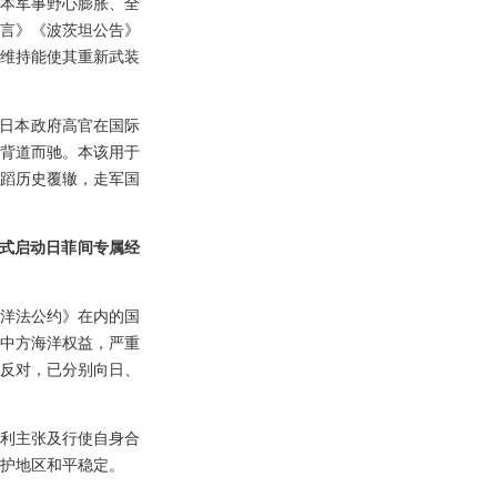
本军事野心膨胀、全
言》《波茨坦公告》
维持能使其重新武装
，日本政府高官在国际
象背道而驰。本该用于
蹈历史覆辙，走军国
正式启动日菲间专属经
洋法公约》在内的国
中方海洋权益，严重
反对，已分别向日、
权利主张及行使自身合
护地区和平稳定。