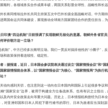
展顺利，各领域务实合作成果丰硕，两国关系彰显全球性、战略性和长远
外长将同维埃拉外长共同主持第五次中巴外长级全面战略对话。中方期待
进两国命运共同体建设，展现推动全球南方国家团结合作的责任担当，为
日印澳“四边机制”日前强调了实现朝鲜无核化的意愿。朝鲜外务省官员
如何评价朝方这一立场？
边机制”，中方已经多次阐明立场。我们一贯反对搞排他性的“小圈子”，
场和政策保持着连续性、稳定性。
者：据报道，近日，日本国会参议院表决通过设立“国家情报会议”和“国
国家级情报统合体系，以“国家情报会议”为核心、“国家情报局”为执行
论？
关动向感到关切，也注意到这一动向在日本国内和国际上引起很多争议和
糊“国家安全”边界，被用于构建全方位备战体系。也有有识之士指出，
以及内外安全政策走向等重大问题。历史上，日本情报机构曾经为日本全
路，对亚洲邻国和日本人民犯下罄竹难书的罪行。日本为政者应当深刻汲