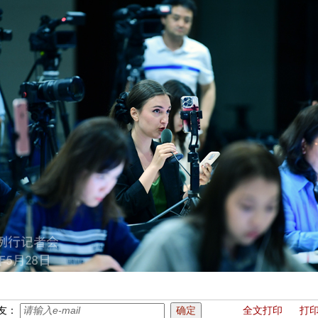
友：
全文打印
打