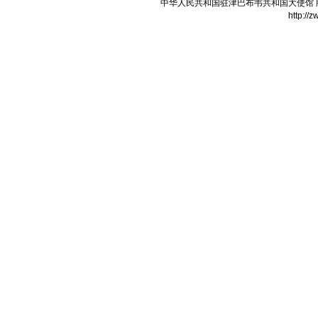
中华人民共和国驻津巴布韦共和国大使馆 版权所有
http://