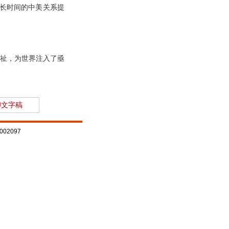
更长时间的中美关系提
祉，为世界注入了亟
印文字稿
02097