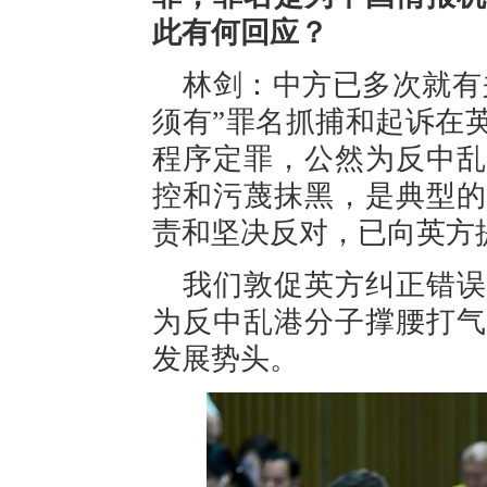
此有何回应？
林剑：中方已多次就有
须有”罪名抓捕和起诉在
程序定罪，公然为反中乱
控和污蔑抹黑，是典型的
责和坚决反对，已向英方
我们敦促英方纠正错误
为反中乱港分子撑腰打气
发展势头。